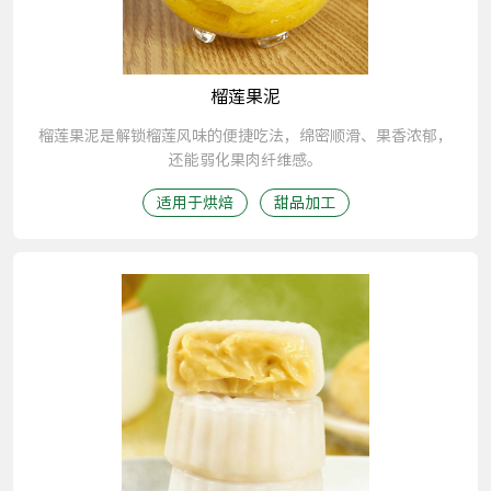
榴莲果泥
榴莲果泥是解锁榴莲风味的便捷吃法，绵密顺滑、果香浓郁，
还能弱化果肉纤维感。
适用于烘焙
甜品加工