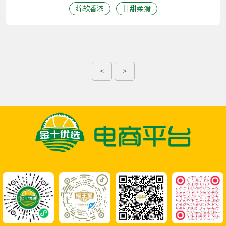
绵软香浓
甘甜柔滑
<
>