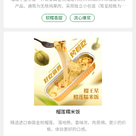
产品，通常为无核纯果肉，采用独立小包装（常见规格为
100g/盒），可直接食用或加热后食用，口感软糯香甜，冷食
软糯香甜
流心爆浆‌
如冰淇淋，热食则流心爆浆‌。
榴莲糯米饭
精选进口泰国金枕榴莲， 落地熟，香味浓，肉质绵。更少的价
格，体验更好的口感。