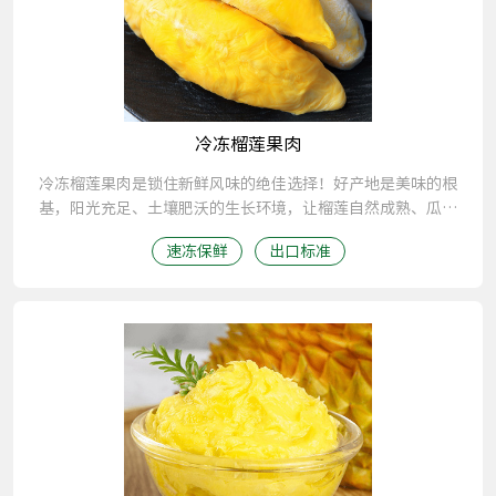
冷冻榴莲果肉
冷冻榴莲果肉是锁住新鲜风味的绝佳选择！好产地是美味的根
基，阳光充足、土壤肥沃的生长环境，让榴莲自然成熟、瓜熟
蒂落，积攒满满香甜。果肉细腻丝滑、入口即化，浓甜不腻的
速冻保鲜
出口标准
香气直击舌尖；搭配 - 179℃液氮冷冻技术，瞬间定格新鲜本
味，再加上全程冷链运输保驾护航，解冻后口感依旧绵密如冰
淇淋，甜香浓郁不打折，每一口都还原地道风味。