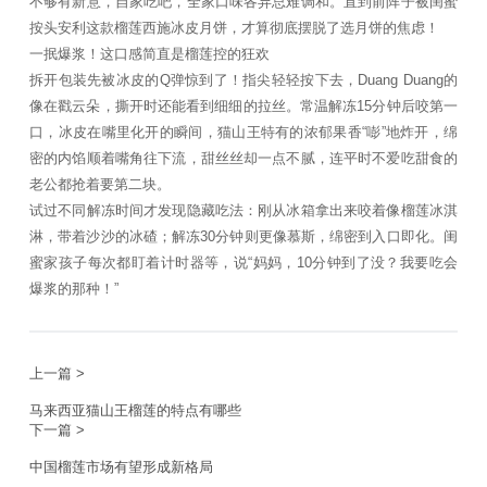
不够有新意，自家吃吧，全家口味各异总难调和。直到前阵子被闺蜜
按头安利这款榴莲西施冰皮月饼，才算彻底摆脱了选月饼的焦虑！
一抿爆浆！这口感简直是榴莲控的狂欢
拆开包装先被冰皮的Q弹惊到了！指尖轻轻按下去，Duang Duang的
像在戳云朵，撕开时还能看到细细的拉丝。常温解冻15分钟后咬第一
口，冰皮在嘴里化开的瞬间，猫山王特有的浓郁果香“嘭”地炸开，绵
密的内馅顺着嘴角往下流，甜丝丝却一点不腻，连平时不爱吃甜食的
老公都抢着要第二块。
试过不同解冻时间才发现隐藏吃法：刚从冰箱拿出来咬着像榴莲冰淇
淋，带着沙沙的冰碴；解冻30分钟则更像慕斯，绵密到入口即化。闺
蜜家孩子每次都盯着计时器等，说“妈妈，10分钟到了没？我要吃会
爆浆的那种！”
上一篇 >
马来西亚猫山王榴莲的特点有哪些
下一篇 >
中国榴莲市场有望形成新格局