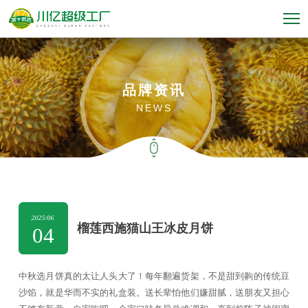
品牌资讯
NEWS
2025/06
榴莲西施猫山王冰皮月饼
04
中秋选月饼真的太让人头大了！每年翻遍货架，不是甜到齁的传统豆
沙馅，就是华而不实的礼盒装。送长辈怕他们嫌甜腻，送朋友又担心